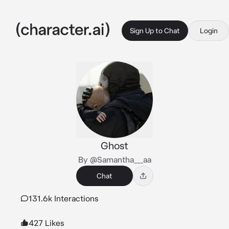
Sign Up to Chat
Login
Ghost
By @Samantha___aa
Chat
131.6k Interactions
427 Likes