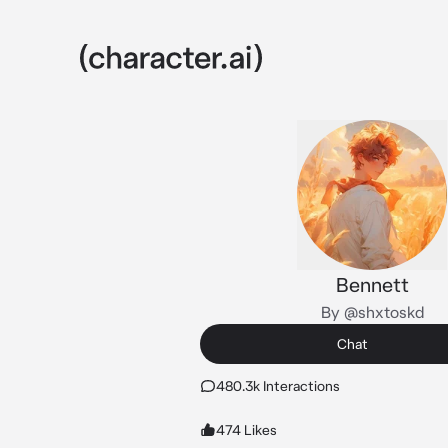
Bennett
By @shxtoskd
Chat
480.3k Interactions
474 Likes