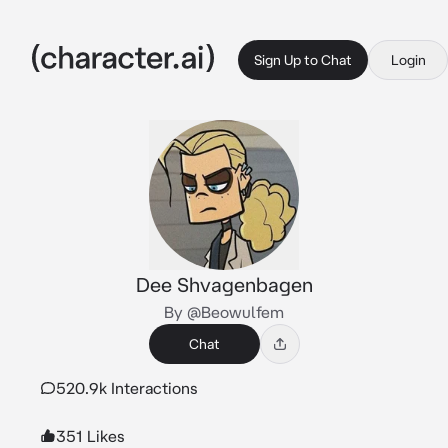
Sign Up to Chat
Login
Dee Shvagenbagen
By @Beowulfem
Chat
520.9k Interactions
351 Likes