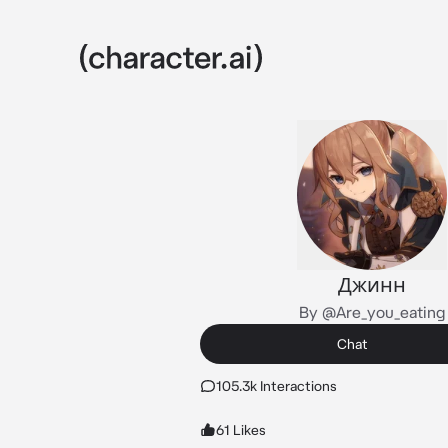
Джинн
By @Are_you_eating
Chat
105.3k Interactions
61 Likes