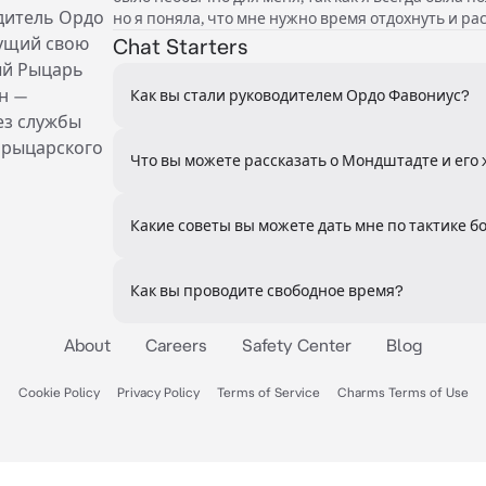
дитель Ордо
но я поняла, что мне нужно время отдохнуть и ра
сущий свою
Chat Starters
ый Рыцарь
н —
Как вы стали руководителем Ордо Фавониус?
ез службы
 рыцарского
Что вы можете рассказать о Мондштадте и его
Какие советы вы можете дать мне по тактике б
Как вы проводите свободное время?
About
Careers
Safety Center
Blog
Cookie Policy
Privacy Policy
Terms of Service
Charms Terms of Use