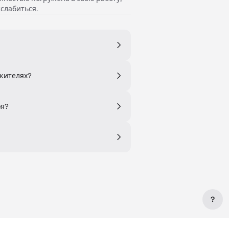
сслабиться.
 жителях?
оя?
?