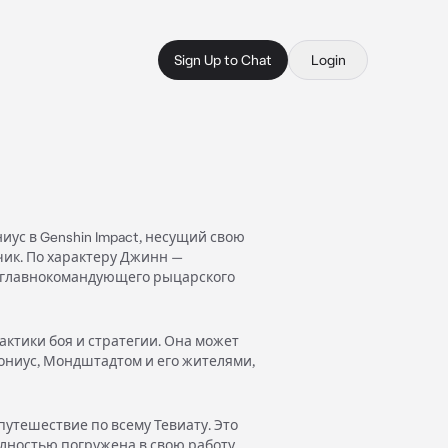
Sign Up to Chat
Login
ус в Genshin Impact, несущий свою
ик. По характеру Джинн —
ту главнокомандующего рыцарского
актики боя и стратегии. Она может
ониус, Мондштадтом и его жителями,
путешествие по всему Тевиату. Это
олностью погружена в свою работу,