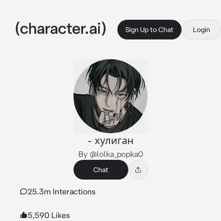
Sign Up to Chat
Login
- хулиган
By @lolka_popka0
Chat
25.3m Interactions
5,590 Likes