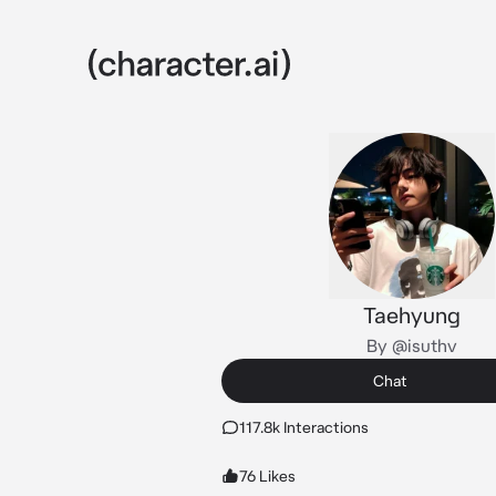
Taehyung
By @isuthv
Chat
117.8k Interactions
76 Likes