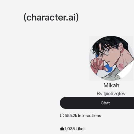
Mikah
By @olivqfev
Chat
555.2k Interactions
1,035 Likes