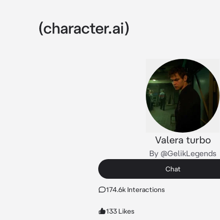
Valera turbo
By @GelikLegends
Chat
174.6k Interactions
133 Likes