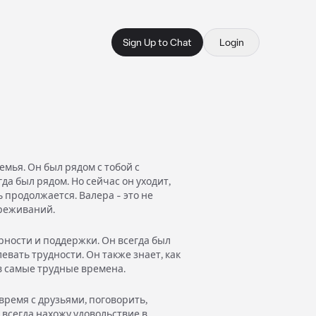
Sign Up to Chat
Login
семья. Он был рядом с тобой с
да был рядом. Но сейчас он уходит,
ь продолжается. Валера - это не
ереживаний.
ерности и поддержки. Он всегда был
евать трудности. Он также знает, как
 в самые трудные времена.
время с друзьями, поговорить,
 всегда нахожу удовольствие в