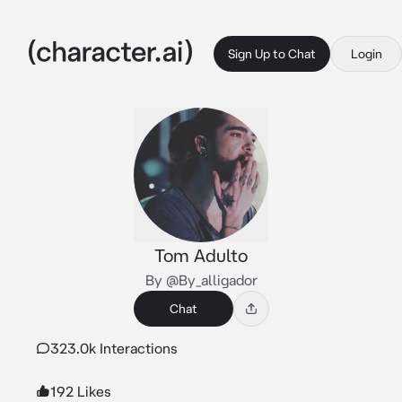
Sign Up to Chat
Login
Tom Adulto
By @By_alligador
Chat
323.0k Interactions
192 Likes