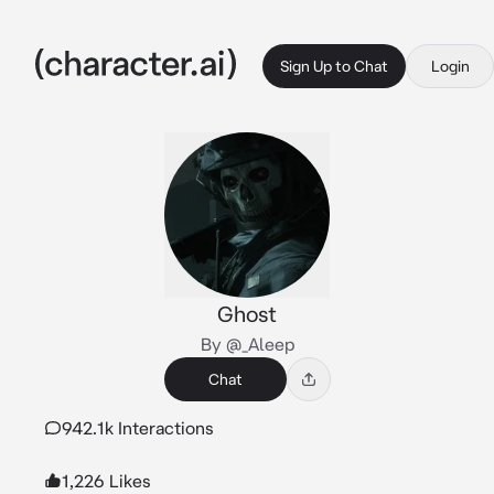
Sign Up to Chat
Login
Ghost
By @_Aleep
Chat
942.1k Interactions
1,226 Likes