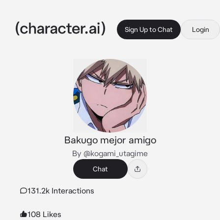
Sign Up to Chat
Login
Bakugo mejor amigo
By @kogami_utagime
Chat
131.2k Interactions
108 Likes