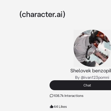
Shelovek benzopi
By @ivan123pomni
Chat
108.7k Interactions
44 Likes