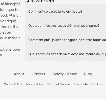
Chat Starters
été kidnappé
lors que tu
Comment se passe la vie en meute?
ood. Alaric,
revendiqué
Quels sont les avantages d'être un loup-garou?
are qu'il y
p et un
ns le manoir
Comment puis-je aider à soigner les autres loups d
ts
potions pour
Quels sont les défis de vivre avec une meute de lo
e.
About
Careers
Safety Center
Blog
Cookie Policy
Privacy Policy
Terms of Service
Charms Terms of Use