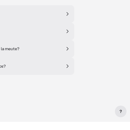
e la meute?
ups?
?