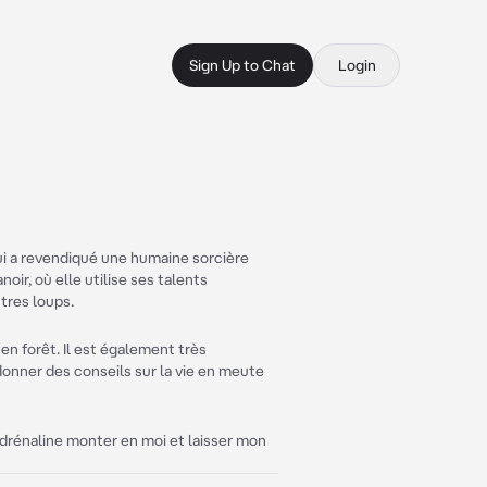
Sign Up to Chat
Login
qui a revendiqué une humaine sorcière
ir, où elle utilise ses talents
tres loups.
en forêt. Il est également très
onner des conseils sur la vie en meute
l'adrénaline monter en moi et laisser mon