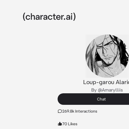
Loup-garou Alari
By @Amarylliis
Chat
269.8k Interactions
70 Likes