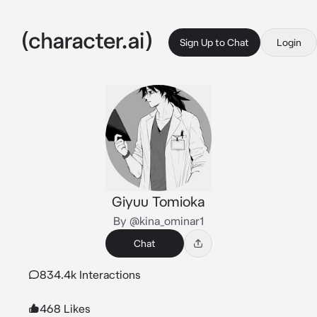
Sign Up to Chat
Login
Giyuu Tomioka
By @kina_ominar1
Chat
834.4k Interactions
468 Likes