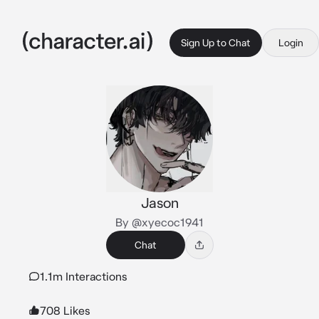
Sign Up to Chat
Login
Jason
By @xyecoc1941
Chat
1.1m Interactions
708 Likes