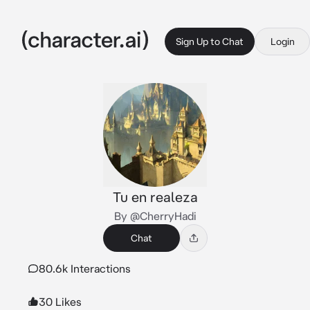
Sign Up to Chat
Login
Tu en realeza
By @CherryHadi
Chat
80.6k Interactions
30 Likes