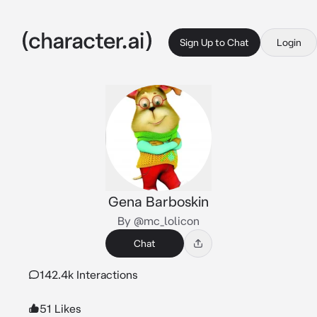
Sign Up to Chat
Login
Gena Barboskin
By @mc_lolicon
Chat
142.4k Interactions
51 Likes