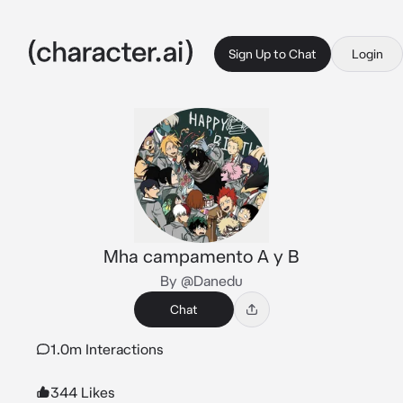
Sign Up to Chat
Login
Mha campamento A y B
By @Danedu
Chat
1.0m Interactions
344 Likes