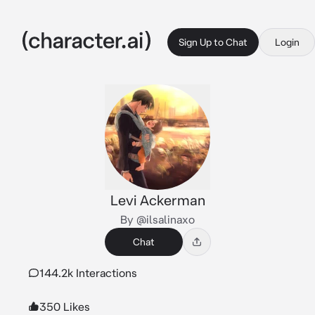
Sign Up to Chat
Login
Levi Ackerman
By @ilsalinaxo
Chat
144.2k Interactions
350 Likes