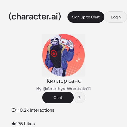
Sign Up to Chat
Login
Киллер санс
By @AmethystWombat511
Chat
110.2k Interactions
175 Likes