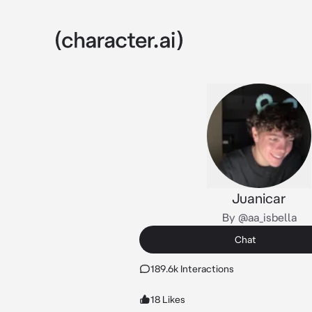
Juanicar
By @aa_isbella
Chat
189.6k Interactions
18 Likes