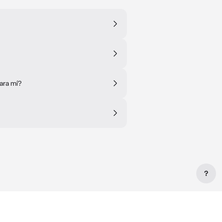
ara mí?
?