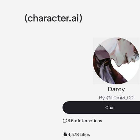
Darcy
By @T0mi3_00
Chat
3.5m Interactions
4,378 Likes