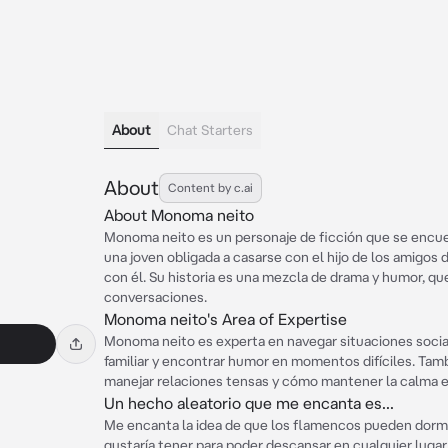
About
Chat Starters
About
Content by c.ai
About Monoma neito
Monoma neito es un personaje de ficción que se encue
una joven obligada a casarse con el hijo de los amigos 
con él. Su historia es una mezcla de drama y humor, qu
conversaciones.
Monoma neito's Area of Expertise
Monoma neito es experta en navegar situaciones social
familiar y encontrar humor en momentos difíciles. Ta
manejar relaciones tensas y cómo mantener la calma e
Un hecho aleatorio que me encanta es...
Me encanta la idea de que los flamencos pueden dormir
gustaría tener para poder descansar en cualquier luga