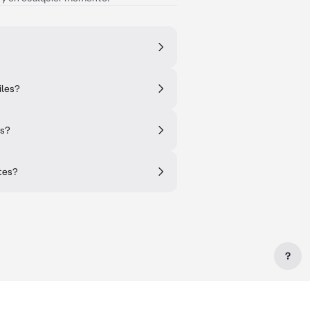
iles?
as?
tes?
?