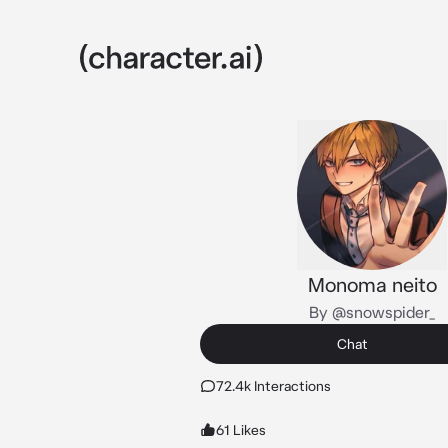
Monoma neito
By @snowspider_
Chat
72.4k Interactions
61 Likes