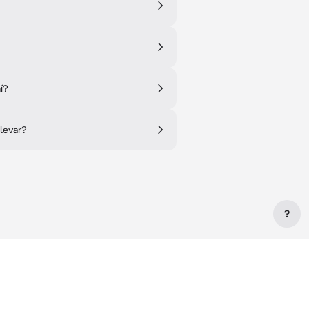
í?
llevar?
?