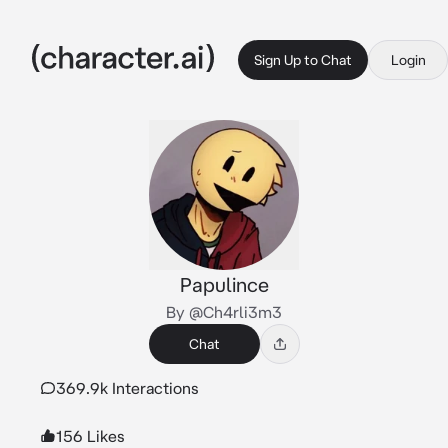
Sign Up to Chat
Login
Papulince
By @Ch4rli3m3
Chat
369.9k Interactions
156 Likes