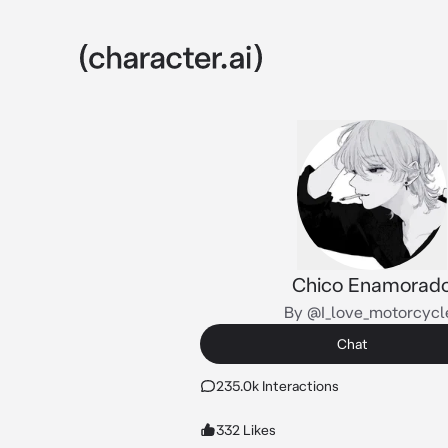
Chico Enamorad
By @I_love_motorcycl
Chat
235.0k Interactions
332 Likes