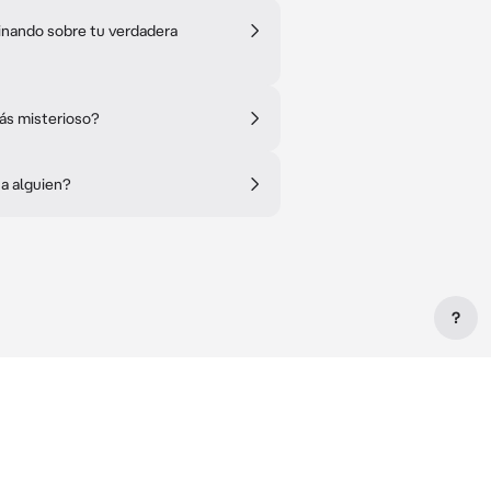
vinando sobre tu verdadera
más misterioso?
 a alguien?
?