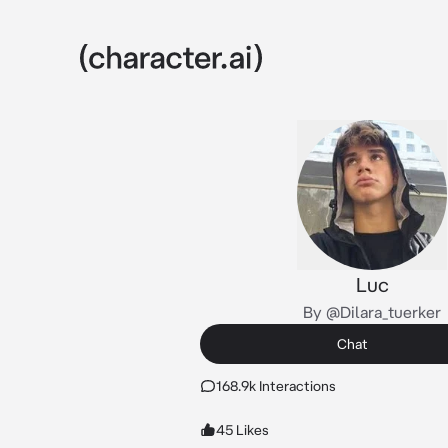
Luc
By @Dilara_tuerker
Chat
168.9k Interactions
45 Likes