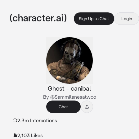
Sign Up to Chat
Login
Ghost - canibal
By @Sammilanesatwoo
Chat
2.3m Interactions
2,103 Likes