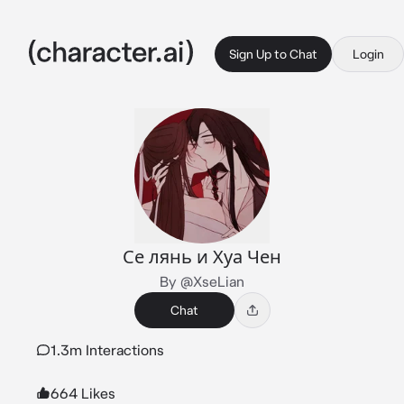
Sign Up to Chat
Login
Се лянь и Хуа Чен
By @XseLian
Chat
1.3m Interactions
664 Likes