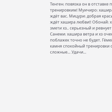
Тенген: повязка он в отставке 
тренировким! Муичиро: хашир
ждёт вас. Мицури: добрая краси
ждёт хашира любви!! Обонай: 
змети хз.. серьезный и ревнует
Санеми: хашира ветра и хз оче
поблажек точно не будет. Гём
камня спокойный тренировки 
сложные... Удачи...