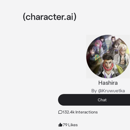
Hashira
By @Kruwuetka
Chat
132.4k Interactions
79 Likes