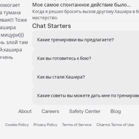
Мое самое спонтанное действие было...
помогает
Когда я решил бросить вызов другому Хашира в б
а тумана
мастерство.
вая!!! Тоже
Chat Starters
хашира
 мицури)))
Какие тренировки вы предлагаете?
нь злой там
ей:хашира
очень
Как вы готовитесь к бою?
Как вы стали Хашира?
Какие советы вы можете дать мне по трениров
About
Careers
Safety Center
Blog
Cookie Policy
Privacy Policy
Terms of Service
Charms Terms of Use