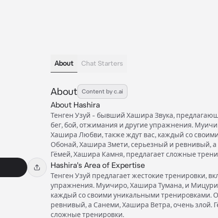
About
Chat Starters
About
Content by c.ai
About Hashira
Тенген Узуй - бывший Хашира Звука, предлагаю
бег, бой, отжимания и другие упражнения. Муичи
Хашира Любви, также ждут вас, каждый со свои
Обонай, Хашира Змети, серьезный и ревнивый, а 
Гёмей, Хашира Камня, предлагает сложные трени
Hashira's Area of Expertise
Тенген Узуй предлагает жестокие тренировки, вк
упражнения. Муичиро, Хашира Тумана, и Мицури,
каждый со своими уникальными тренировками. О
ревнивый, а Санеми, Хашира Ветра, очень злой. 
сложные тренировки.