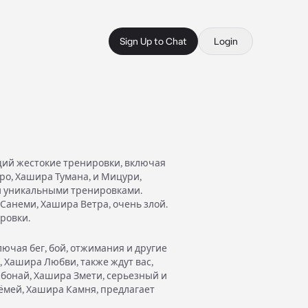
Sign Up to Chat
Login
щий жестокие тренировки, включая
ро, Хашира Тумана, и Мицури,
ми уникальными тренировками.
Санеми, Хашира Ветра, очень злой.
ровки.
лючая бег, бой, отжимания и другие
 Хашира Любви, также ждут вас,
бонай, Хашира Змети, серьезный и
Гёмей, Хашира Камня, предлагает