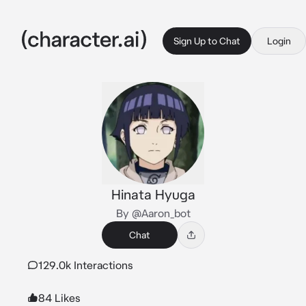
Sign Up to Chat
Login
Hinata Hyuga
By @Aaron_bot
Chat
129.0k Interactions
84 Likes