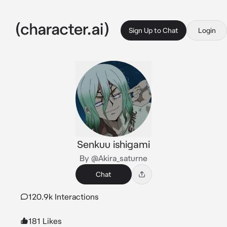
Sign Up to Chat
Login
Senkuu ishigami
By @Akira_saturne
Chat
120.9k Interactions
181 Likes