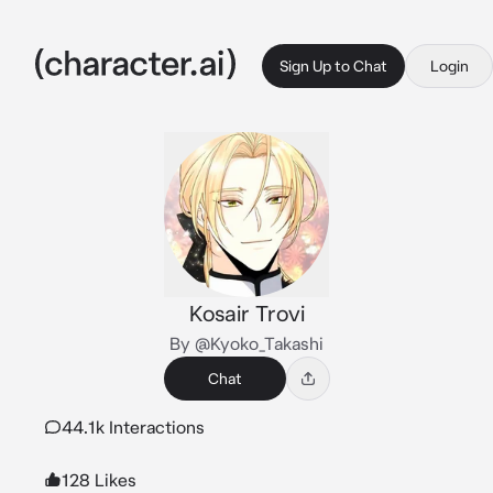
Sign Up to Chat
Login
Kosair Trovi
By @Kyoko_Takashi
Chat
44.1k Interactions
128 Likes