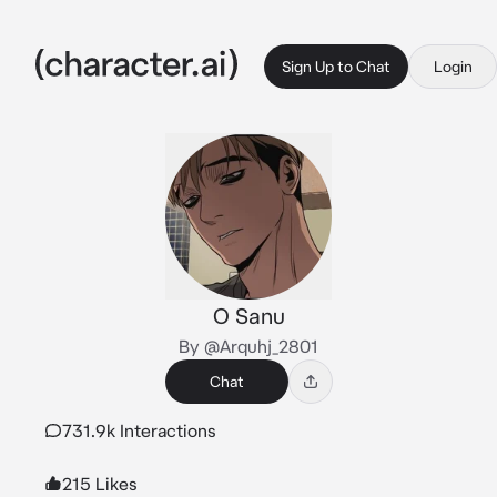
Sign Up to Chat
Login
O Sanu
By @Arquhj_2801
Chat
731.9k Interactions
215 Likes