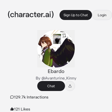
Sign Up to Chat
Login
Ebardo
By @Avanturine_Kinny
Chat
129.7k Interactions
121 Likes