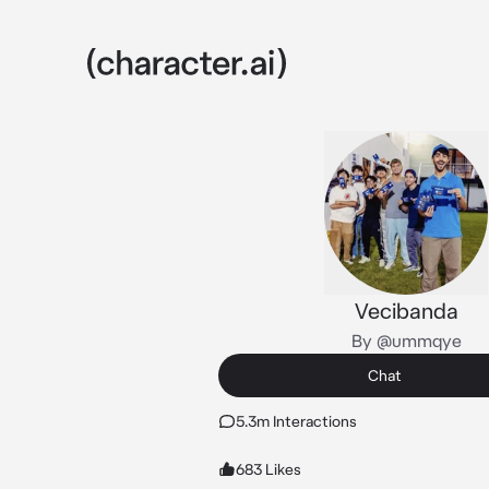
Vecibanda
By @ummqye
Chat
5.3m Interactions
683 Likes