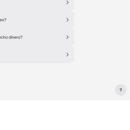
les?
ucho dinero?
?