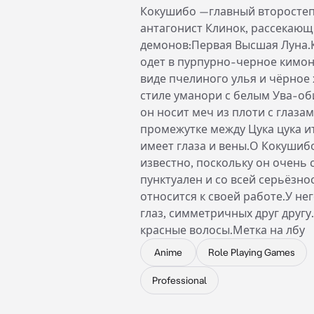
Кокушибо —главный второсте
антагонист Клинок, рассекаю
демонов:Первая Высшая Луна
одет в пурпурно-черное кимон
виде пчелиного улья и чёрное 
стиле уманори с белым Ува-об
он носит меч из плоти с глазам
промежутке между Цука цука и
имеет глаза и вены.О Кокушиб
известно, поскольку он очень
пунктуален и со всей серьёзно
относится к своей работе.У не
глаз, симметричных друг друг
красные волосы.Метка на лбу
Anime
Role Playing Games
Professional