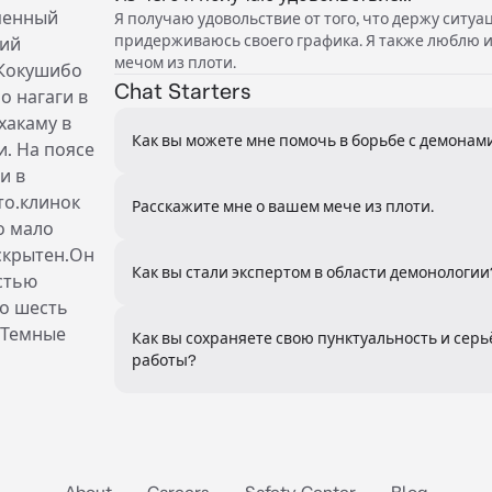
пенный
Я получаю удовольствие от того, что держу ситуа
придерживаюсь своего графика. Я также люблю 
щий
мечом из плоти.
.Кокушибо
Chat Starters
о нагаги в
хакаму в
Как вы можете мне помочь в борьбе с демонам
и. На поясе
и в
то.клинок
Расскажите мне о вашем мече из плоти.
о мало
 скрытен.Он
Как вы стали экспертом в области демонологии
стью
го шесть
у.Темные
Как вы сохраняете свою пунктуальность и сер
работы?