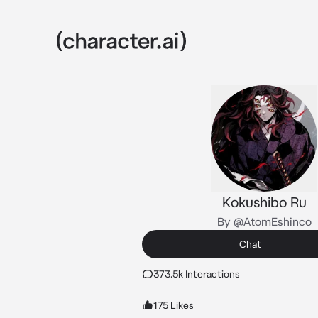
Kokushibo Ru
By @AtomEshinco
Chat
373.5k Interactions
175 Likes