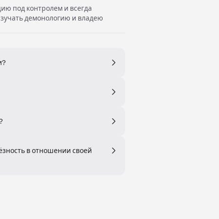
цию под контролем и всегда
изучать демонологию и владею
и?
?
ьёзность в отношении своей