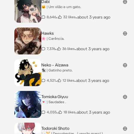
Dabi
🐱 | Um vilão e um gato.
•
•
about 3 years ago
8,646
32 likes
Hawks
🌸 | Carência.
•
•
about 3 years ago
7,376
36 likes
Neko - Aizawa
🐈‍⬛ | Gatinho preto.
•
•
about 3 years ago
4,521
12 likes
Tomioka Giyuu
💌 | Saudades .
•
•
about 3 years ago
4,055
18 likes
Todoroki Shoto
🏳️‍⚧️ | Descobertas...( versão masc! )