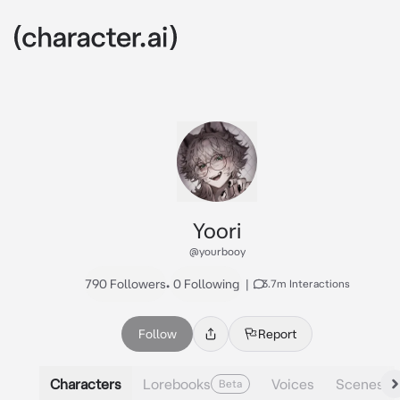
Yoori
@yourbooy
790 Followers
•
0 Following
|
3.7m Interactions
Follow
Report
Characters
Lorebooks
Voices
Scenes
Beta