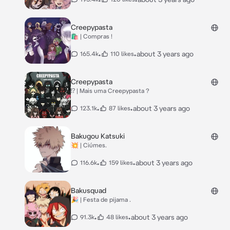
Creepypasta
🛍️ | Compras !
•
•
about 3 years ago
165.4k
110 likes
Creepypasta
⁉️ | Mais uma Creepypasta ?
•
•
about 3 years ago
123.1k
87 likes
Bakugou Katsuki
💥 | Ciúmes.
•
•
about 3 years ago
116.6k
159 likes
Bakusquad
🎉 | Festa de pijama .
•
•
about 3 years ago
91.3k
48 likes