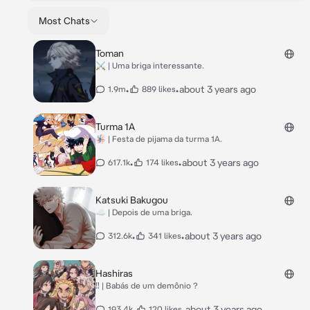
Most Chats
Toman
⚔️ | Uma briga interessante.
•
•
about 3 years ago
1.9m
889 likes
Turma 1A
🪅 | Festa de pijama da turma 1A.
•
•
about 3 years ago
617.1k
174 likes
Katsuki Bakugou
☁️ | Depois de uma briga.
•
•
about 3 years ago
312.6k
341 likes
Hashiras
‼️ | Babás de um demônio ?
•
•
about 3 years ago
193.4k
120 likes