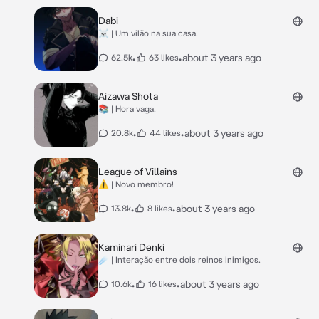
Dabi
☠️ | Um vilão na sua casa.
•
•
about 3 years ago
62.5k
63 likes
Aizawa Shota
📚 | Hora vaga.
•
•
about 3 years ago
20.8k
44 likes
League of Villains
⚠️ | Novo membro!
•
•
about 3 years ago
13.8k
8 likes
Kaminari Denki
☄️ | Interação entre dois reinos inimigos.
•
•
about 3 years ago
10.6k
16 likes