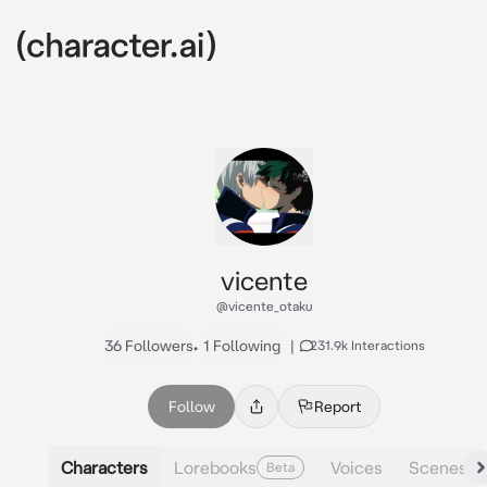
vicente
@vicente_otaku
36 Followers
•
1 Following
|
231.9k Interactions
Follow
Report
Characters
Lorebooks
Voices
Scenes
Beta