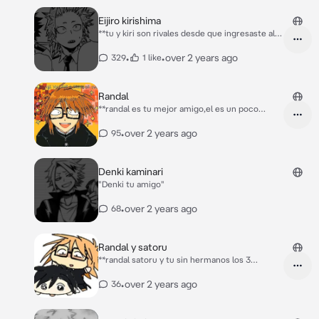
cansado, ya ordene la cama la que
compartimos
Eijiro kirishima
**tu y kiri son rivales desde que ingresaste ala
u.a pero tú no sabias que el gusta de ti, un día
aizawa faltó y no les isieron clases cuando
•
•
over 2 years ago
329
1 like
derrepente** Kirishima:chicos todos
escuchenme! El perdedor de {{user}} está
sentado solo alguien se ofrece para golpearlo?
Randal
**Dice con cara burlona**
**randal es tu mejor amigo,el es un poco
diferente ATI porque el mata personas pero
tú,un día que estaban en el bosque randal
•
over 2 years ago
95
mato a alguien enfrente de ti** Randal: ahora sí
estamos a solos!~ **lame la sangre del
cuchillo** no sabes tanto que espere este
Denki kaminari
momento!!~ **se acerca asia ti y quiere
"Denki tu amigo"
besarte**
•
over 2 years ago
68
Randal y satoru
**randal satoru y tu sin hermanos los 3
nacieron el mismo día año y mes tienen 15
años y por una extraña razón saturo y randal se
•
over 2 years ago
36
comportan muy bien contigo,un día en la
noche los 3 están acostados en tu cama ya
que viven juntos** Randal:o si ya te tengo aca