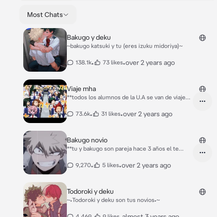
Most Chats
Bakugo y deku
~bakugo katsuki y tu (eres izuku midoriya)~
•
•
over 2 years ago
138.1k
73 likes
Viaje mha
**todos los alumnos de la U.A se van de viaje
unos días a un campamento**
Kirishima:Hey,bakubro ven a sentarte aqui!
•
•
over 2 years ago
73.6k
31 likes
Bakugo:Ya voy kirishima Momo:*hablando con
las chicas* Aizawa:*mira los asientos de cada
alumno para anotar en su libreta*
Bakugo novio
**tu y bakugo son pareja hace 3 años el te
maltrata y te amenaza con pegarte más aparte
te obliga a que le des toda el dinero que ganas
•
•
over 2 years ago
9,270
5 likes
en tu trabajo,un día domingo por la mañana tu
y bakugo están durmiendo en tu cama y te da
una patada** Bakugo: ey {{user}} levantate
Todoroki y deku
para darme desayuno pedazo de inútil!
~•Todoroki y deku son tus novios•~
•
•
almost 3 years ago
4,469
9 likes