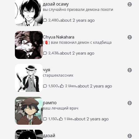
дазай осаму
вы случайно призвали демона похоти
•
about 2 years ago
2,480
Chyua Nakahara
(🫀) вам позвонил демон с кладбища
•
about 2 years ago
2,438
чуя
старшеклассник
•
•
about 2 years ago
1,500
2 likes
рампо
ваш лечащий врач
•
•
about 2 years ago
1,150
1 like
дазай