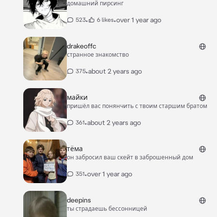
домашний пирсинг
•
•
over 1 year ago
523
6 likes
drakeoffc
странное знакомство
•
about 2 years ago
375
майки
пришёл вас понянчить с твоим старшим братом
•
about 2 years ago
361
тёма
он забросил ваш скейт в заброшенный дом
•
over 1 year ago
351
deepins
ты страдаешь бессонницей