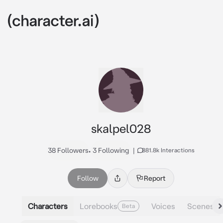
skalpel028
38 Followers
•
3 Following
|
881.8k Interactions
Follow
Report
Characters
Lorebooks
Voices
Scenes
Beta