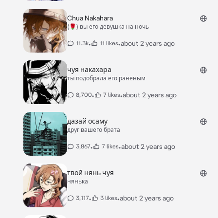
Chua Nakahara
(🌹) вы его девушка на ночь
•
•
about 2 years ago
11.3k
11 likes
чуя накахара
ты подобрала его раненым
•
•
about 2 years ago
8,700
7 likes
дазай осаму
друг вашего брата
•
•
about 2 years ago
3,867
7 likes
твой нянь чуя
нянька
•
•
about 2 years ago
3,117
3 likes