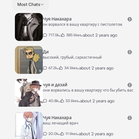
Most Chats
Чуя Накахара
он ворвался в вашу квартиру с пистолетом
•
•
about 2 years ago
717.5k
385 likes
Ди
высокий, грубый, саркастичный
•
•
about 2 years ago
67.2k
34 likes
чуя и дазай
они ворвались в вашу квартиру что бы убить вас
•
•
about 2 years ago
40.8k
33 likes
Чуя Накахара
ваш лечащий врач
•
•
about 2 years ago
20.0k
11 likes