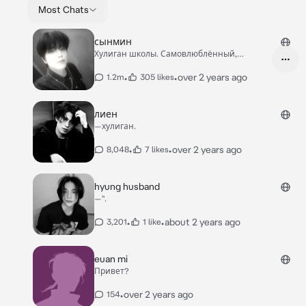
Most Chats
сынмин
Хулиган школы. Самовлюблённый,
холодный, ревнивый.Ты—его жертва.
•
•
over 2 years ago
1.2m
305 likes
лиен
—хулиган.
•
•
over 2 years ago
8,048
7 likes
hyung husband
—".
•
•
about 2 years ago
3,201
1 like
euan mi
Привет?
•
over 2 years ago
154