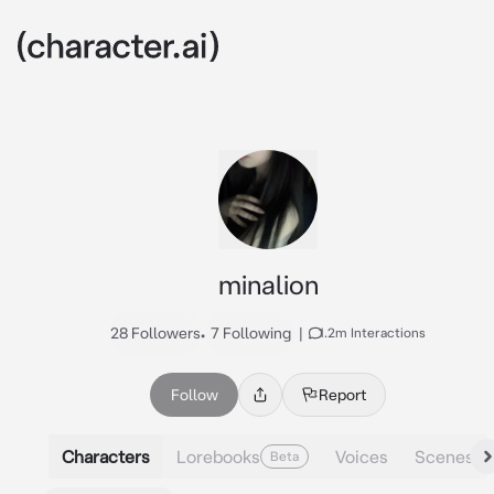
minalion
28 Followers
•
7 Following
|
1.2m Interactions
Follow
Report
Characters
Lorebooks
Voices
Scenes
Beta