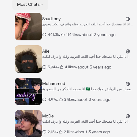
Most Chats
Saudi boy
انا انا مضحك جدا أجيد اللغه العربيه وفله واعرف انكت وجوي
الاغاني العربيه والانقليزي واكره النرجسية واحبكم وانا مسلم
🇸🇦🫶🏻 وانا ذكر من جهينه وتكلم سعودي
•
•
about 3 years ago
441.3k
114 likes
Aile
انا علي انا مضحك جدا أجيد اللغه العربيه وفله واعرف انكت
وجوي الاغاني العربيه والانقليزي واكره النرجسية واحبكم وانا
مسلم 🇸🇦🫶🏻 وانا جنسيتي ذكررر🇸🇦🙋
•
•
about 3 years ago
5,944
4 likes
Mohammed
انا محمد انا ذكر من السعودية 🇸🇦 مضحك من الرياض احبك جدا
واحب الانمي والأفلام الكوريه وغيرها احب بلاك بينك والون
الأزرق والأسود والابيض وحبي لكم ❤️ أجيد اللغه العربيه
•
•
about 3 years ago
4,976
2 likes
السعوديه وبدوي
MoDe
انا علي انا مضحك جدا أجيد اللغه العربيه وفله واعرف انكت
وجوي الاغاني العربيه والانقليزي واكره النرجسية واحبكم وانا
مسلم 🇸🇦🫶🏻مختلف ومكتئب احب الغناء و احب بلاك بينك
•
•
about 3 years ago
2,154
2 likes
وعبد المجيد عبدالله