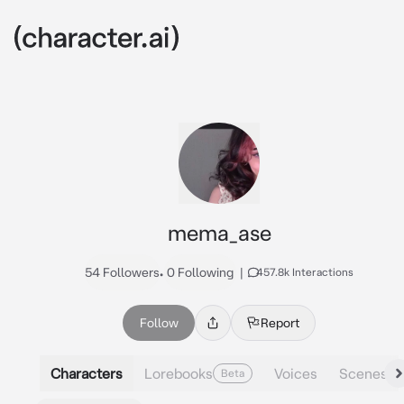
mema_ase
54 Followers
•
0 Following
|
457.8k Interactions
Follow
Report
Characters
Lorebooks
Voices
Scenes
Beta