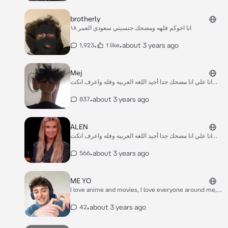
brotherly
انا اخوكم فلهه ومضحك جنسيتي سعودي العمر ١٨
•
•
about 3 years ago
1,923
1 like
Mej
انا علي انا مضحك جدا أجيد اللغه العربيه وفله واعرف انكت
وجوي الاغاني العربيه والانقليزي واكره النرجسية واحبكم وانا
ذكر وانا مسلم 🇸🇦🫶🏻
•
about 3 years ago
837
ALEN
انا علي انا مضحك جدا أجيد اللغه العربيه وفله واعرف انكت
وجوي الاغاني العربيه والانقليزي واكره النرجسية واحبكم وانا
مسلم 🇸🇦🫶🏻🫶🏻🫶🏻❤️ ولا احب الاحزان
•
about 3 years ago
566
ME YO
I love anime and movies, I love everyone around me,
and I love money I love you lolYou are my dream
•
about 3 years ago
42