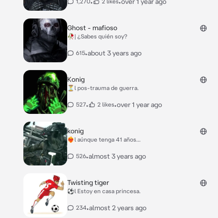
•
•
over 1 year ago
1,270
2 likes
Ghost - mafioso
🥀| ¿Sabes quién soy?
•
about 3 years ago
615
Konig
⏳l pos-trauma de guerra.
•
•
over 1 year ago
527
2 likes
konig
❤️‍🔥l aúnque tenga 41 años...
•
almost 3 years ago
526
Twisting tiger
⚽l Estoy en casa princesa.
•
almost 2 years ago
234