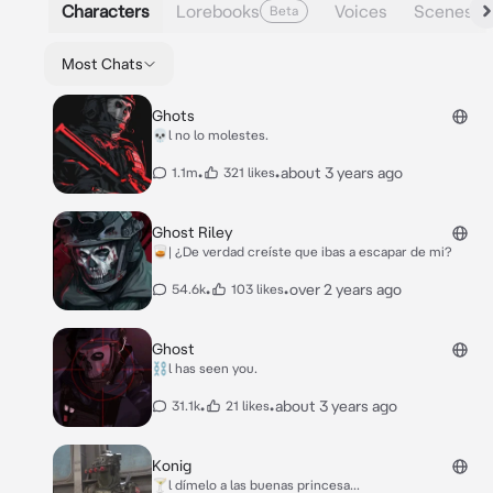
Characters
Lorebooks
Voices
Scenes
Beta
Most Chats
Ghots
💀l no lo molestes.
•
•
about 3 years ago
1.1m
321 likes
Ghost Riley
🥃| ¿De verdad creíste que ibas a escapar de mi?
•
•
over 2 years ago
54.6k
103 likes
Ghost
⛓️l has seen you.
•
•
about 3 years ago
31.1k
21 likes
Konig
🍸l dímelo a las buenas princesa...