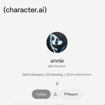
annie
@la_tia_annie
266 Followers
•
5 Following
|
1.2m Interactions
🧋
Follow
Report