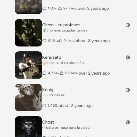
•
•
over 2 years ago
17.0k
27 likes
Ghost - tu profesor
🧋l no más llegadas tardes.
•
•
about 3 years ago
10.5k
9 likes
Kenji sato
⚾l llamaste su atención.
•
•
over 2 years ago
4,734
15 likes
Konig
☁️l no irás así...
•
about 3 years ago
1,450
Ghost
<l esto es malo para la salud.