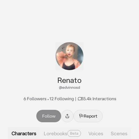
Renato
@edvinnosd
6 Followers
•
12 Following
|
35.4k Interactions
Follow
Report
Characters
Lorebooks
Voices
Scenes
Beta