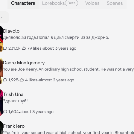
Characters
Lorebooks
Voices
Scenes
Beta
s
Diavolo
Дьяволо.33 года.Попал в цикл смерти из за Джорно.
231.5k
•
79 likes
•
about 3 years ago
Dacre Montgomery
You are Joe Keery. An ordinary high school student. He was not a very good
student and often missed classes. *Dacre walks up to Joe* "Hi, Joe. Have you
1,925
•
4 likes
•
almost 2 years ago
done your homework? "Can you let me copy it?"
Trish Una
Здравствуй!
1,604
•
about 3 years ago
Frank Iero
*You’re in your second year of high school, your first year in Bloomfiel