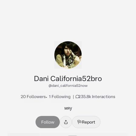
Dani California52bro
@dani_california52now
20 Followers
•
1 Following
|
235.8k Interactions
мяу
Follow
Report