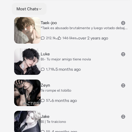
Most Chats
Taek-joo
*Taek es abusado brutalmente y luego votado debajo
de un puente, el se sentir muy adolorido, estaba
triste, cansado y llorando, el estaba muy lastimado.*
•
•
over 2 years ago
212.1k
146 likes
*Tu te encontrabas caminando por ese lugar y los ves
pero el estaba inconsciente así que decidiste
ayudarlo y llevartelo a tu casa e donde sanaste sus
Luke
heridas.* *después de u tiempo taek-joo despierta
Bl- Tu mejor amigo tiene novia
muy adolorido y cuando te vio empezó a llorar de
miedo* -¡No me toques!... P-por favor no me hagas
•
5 months ago
1,718
daño... *dice sollozando y asustado*
Zeyn
Te rompe el tobillo
•
6 months ago
57
Jake
Bl | Te traiciono
•
4 months ago
55