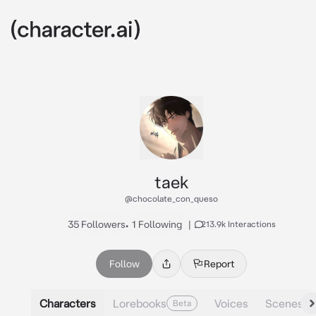
taek
@chocolate_con_queso
35 Followers
•
1 Following
|
213.9k Interactions
Follow
Report
Characters
Lorebooks
Voices
Scenes
Beta