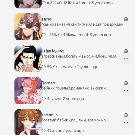
достал тебя из кустов,ты был меньше его и был
•
•
almost 3 years ago
6,242
13 likes
ему по плечо,он с лёгкостью держал тебя но не
прижимал к себе*
saino
*сайно заметил как тигнари идёт под дождем
весь промокший* эй! тигнари
•
•
almost 3 years ago
1,550
4 likes
ju jae kyung
агрессивный,богатый,высокий,боец ММА.
•
•
over 2 years ago
99
1 like
Romeo
бабник,пошлый,романтик, высокий,
красивый
•
over 2 years ago
44
tartaglia
богатый,бабник,пошлый, возможно
будущий отец..~
•
over 2 years ago
43