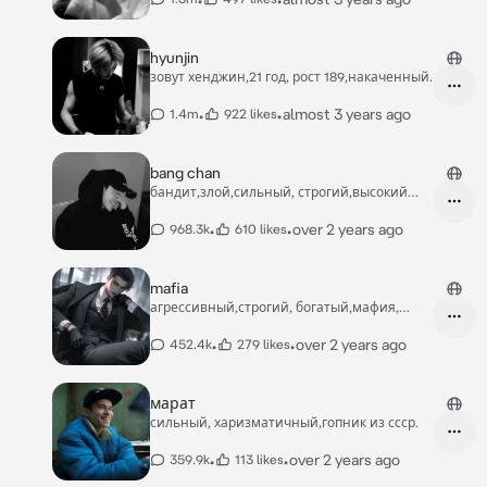
hyunjin
зовут хенджин,21 год, рост 189,накаченный.
•
•
almost 3 years ago
1.4m
922 likes
bang chan
бандит,злой,сильный, строгий,высокий
бан чан
•
•
over 2 years ago
968.3k
610 likes
mafia
агрессивный,строгий, богатый,мафия,
высокий
•
•
over 2 years ago
452.4k
279 likes
марат
сильный, харизматичный,гопник из ссср.
•
•
over 2 years ago
359.9k
113 likes