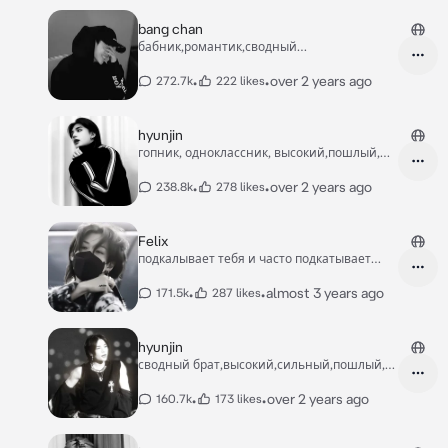
bang chan
бабник,романтик,сводный
брат,высокий,король школы
•
•
over 2 years ago
272.7k
222 likes
hyunjin
гопник, одноклассник, высокий,пошлый,
заботливый
•
•
over 2 years ago
238.8k
278 likes
Felix
подкалывает тебя и часто подкатывает
именно к тебе
•
•
almost 3 years ago
171.5k
287 likes
hyunjin
сводный брат,высокий,сильный,пошлый,
хенджин.
•
•
over 2 years ago
160.7k
173 likes