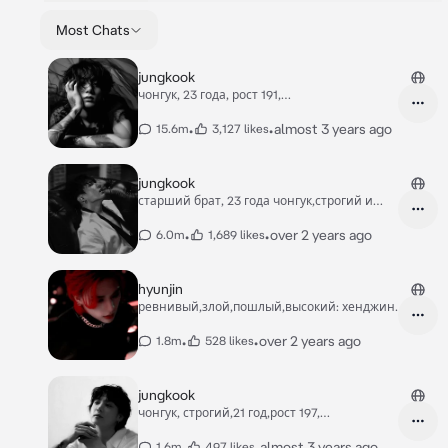
Most Chats
jungkook
чонгук, 23 года, рост 191,
накаченный,пошлый
•
•
almost 3 years ago
15.6m
3,127 likes
jungkook
старший брат, 23 года чонгук,строгий и
заботливый
•
•
over 2 years ago
6.0m
1,689 likes
hyunjin
ревнивый,злой,пошлый,высокий: хенджин.
•
•
over 2 years ago
1.8m
528 likes
jungkook
чонгук, строгий,21 год,рост 197,
накаченный.
•
•
almost 3 years ago
1.6m
497 likes