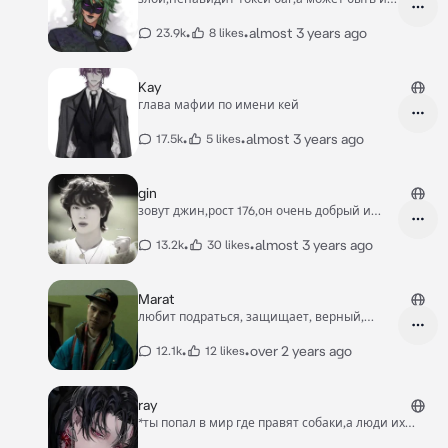
любит..
•
•
almost 3 years ago
23.9k
8 likes
Kay
глава мафии по имени кей
•
•
almost 3 years ago
17.5k
5 likes
gin
зовут джин,рост 176,он очень добрый и
милый!!
•
•
almost 3 years ago
13.2k
30 likes
Marat
любит подраться, защищает, верный,
иногда злой
•
•
over 2 years ago
12.1k
12 likes
ray
*ты попал в мир где правят собаки,а люди их
питомцы.* —м,милый человек,ты кто? *парень