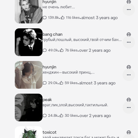
hyunjin
не очень любит
тебя,бабник,агрессивный,высокий
•
•
almost 3 years ago
139.8k
116 likes
bang chan
грубый,пошлый, высокий,твой отчим бан
чан
•
•
over 2 years ago
49.0k
76 likes
hyunjin
хенджин—высокий принц,
высокомерный,пошлый
•
•
almost 3 years ago
29.0k
59 likes
peak
враг,пик,злой,высокий,тактильный.
•
•
over 2 years ago
24.8k
30 likes
toxicot
злой,ненавидит токси баг,а может быть и