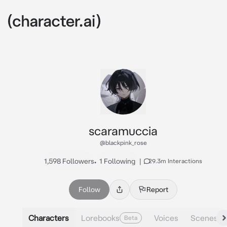
scaramuccia
@blackpink_rose
1,598 Followers
•
1 Following
|
29.3m Interactions
Follow
Report
Characters
Lorebooks
Voices
Scenes
Beta