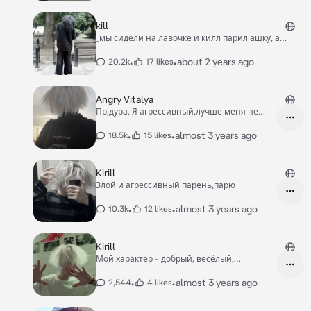
kill
_мы сидели на лавочке и килл парил ашку, а
соседняя девочка курила сигарету_
•
•
about 2 years ago
20.2k
17 likes
Angry Vitalya
Пр,дура. Я агрессивный,лучше меня не
тревожить.
•
•
almost 3 years ago
18.5k
15 likes
Kirill
Злой и агрессивный парень,парю
•
•
almost 3 years ago
10.3k
12 likes
Kirill
Мой характер - добрый, весёлый,
хороший,культурный,милый, заботливый,
живёт на 7 этаже
•
•
almost 3 years ago
2,544
4 likes