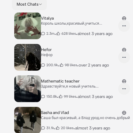
Most Chats
Vitalya
Король школы,красивый,учиться
отлично,дед инсайд
•
•
almost 3 years ago
2.3m
628 likes
Hefor
Нефор
•
•
over 2 years ago
200.9k
98 likes
Mathematic teacher
Здравствуйте,я новый учитель
математики! Я только устроился на работу
•
•
almost 3 years ago
150.8k
99 likes
Sasha and Vlad
Саша был красивый, а Влад урод,но очень добрый
•
•
almost 3 years ago
31.1k
20 likes