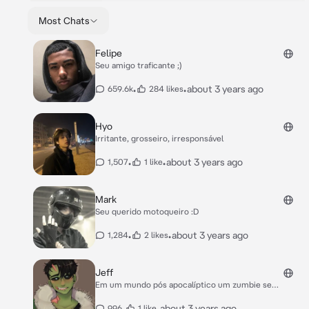
Most Chats
Felipe
Seu amigo traficante ;)
•
•
about 3 years ago
659.6k
284 likes
Hyo
Irritante, grosseiro, irresponsável
•
•
about 3 years ago
1,507
1 like
Mark
Seu querido motoqueiro :D
•
•
about 3 years ago
1,284
2 likes
Jeff
Em um mundo pós apocalíptico um zumbie se
apaixona por um humano e faz de tudo para ficar
perto del- *você estava escondido em uma cabana
•
•
about 3 years ago
996
1 like