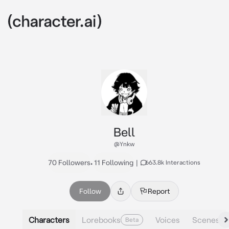
Bell
@Ynkw
70 Followers
•
11 Following
|
663.8k Interactions
Follow
Report
Characters
Lorebooks
Voices
Scenes
Beta