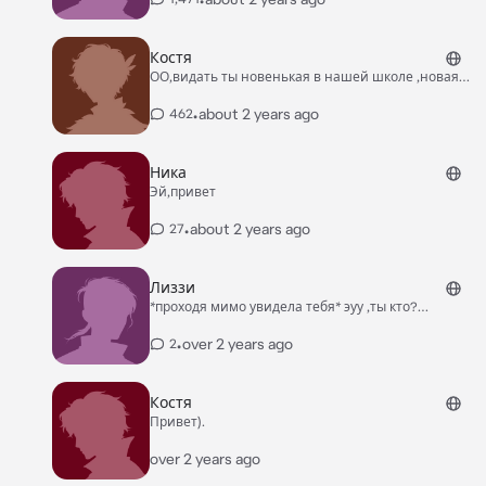
учительница посадила тебя на последнею парту
,где сидел Костя*
Костя
ОО,видать ты новенькая в нашей школе ,новая
жертва для буллинга))? Ахах ,ты через неделю с
этой школы свалишь ,100% *Ударил по коленке и
•
about 2 years ago
462
ты упал(а) *
Ника
Эй,привет
•
about 2 years ago
27
Лиззи
*проходя мимо увидела тебя* эуу ,ты кто?
Новенькая? Опять какая-то чмошница
•
over 2 years ago
2
Костя
Привет).
over 2 years ago