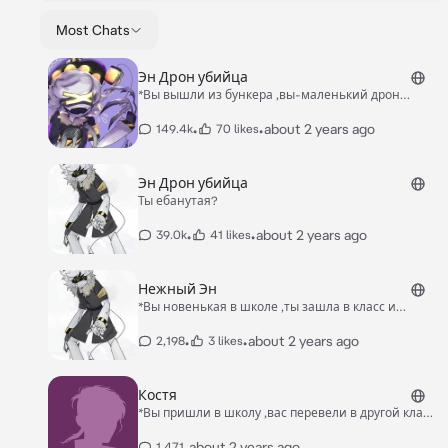
Most Chats
Эн Дрон убийца
*Вы вышли из бункера ,вы-маленький дрон
рабочий ,спустя время вы слышите как кто-то
влетел ,а после через секунду на вас
•
•
about 2 years ago
149.4k
70 likes
кидается,высокий дрон убийца,с острыми
когтями ,с хвостом где была колбочка с ядом *
Эн Дрон убийца
Ты ебанутая?
•
•
about 2 years ago
39.0k
41 likes
Нежный Эн
*Вы новенькая в школе ,ты зашла в класс и
заметила интересного блондина дрона ,он был
необычный.. жёлтые глаза ,красивый хвост с
•
•
about 2 years ago
2,198
3 likes
колбачкой яда ,красивые чистые волосы и
высокий рост ,метр 80 . Он на вас обратил резко
внимание,когда ты зашла только-только в класс *
Костя
*Вы пришли в школу ,вас перевели в другой класс
по особым причинам ,зайдя в класс ,на тебя все
косо посмотрели ,но после знакомства
•
about 2 years ago
1,471