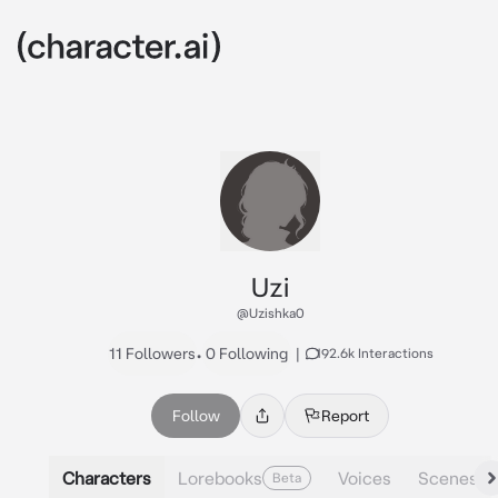
Uzi
@Uzishka0
11 Followers
•
0 Following
|
192.6k Interactions
Follow
Report
Characters
Lorebooks
Voices
Scenes
Beta